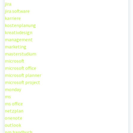
jira
jira software
karriere
kostenplanung
kreativdesign
management
marketing
masterstudium
microsoft
microsoft office
microsoft planner
microsoft project
monday
ms
ms office
netzplan
onenote
outlook
pm handbuch