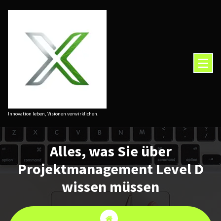
Zum
Inhalt
springen
Innovation leben, Visionen verwirklichen.
Alles, was Sie über
Projektmanagement Level D
wissen müssen