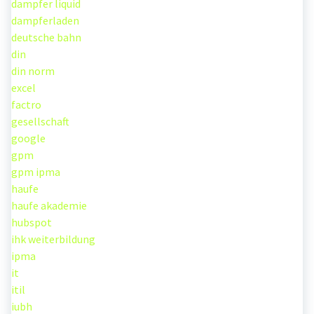
dampfer liquid
dampferladen
deutsche bahn
din
din norm
excel
factro
gesellschaft
google
gpm
gpm ipma
haufe
haufe akademie
hubspot
ihk weiterbildung
ipma
it
itil
iubh