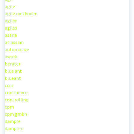
agile
agile methoden
agiler
agiles
asana
atlassian
automotive
awork
berater
blue ant
blueant
ccm
confluence
controlling
cpm
cpm gmbh
dampfe
dampfen