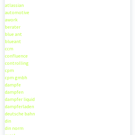
atlassian
automotive
awork
berater
blue ant
blueant
ccm
confluence
controlling
cpm
cpm gmbh
dampfe
dampfen
dampfer liquid
dampferladen
deutsche bahn
din
din norm