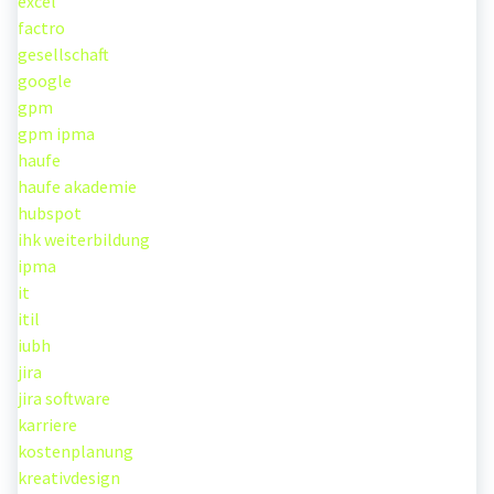
excel
factro
gesellschaft
google
gpm
gpm ipma
haufe
haufe akademie
hubspot
ihk weiterbildung
ipma
it
itil
iubh
jira
jira software
karriere
kostenplanung
kreativdesign