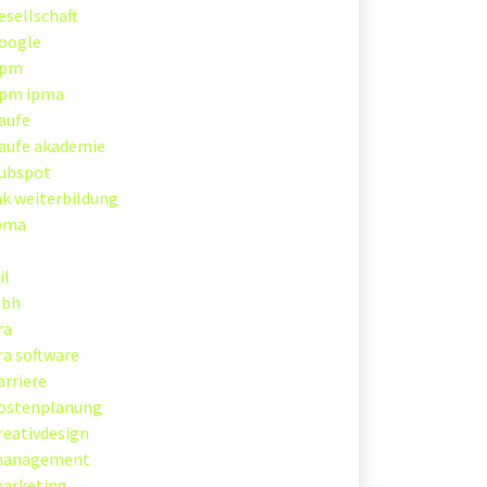
esellschaft
oogle
pm
pm ipma
aufe
aufe akademie
ubspot
hk weiterbildung
pma
il
ubh
ra
ira software
arriere
ostenplanung
reativdesign
anagement
arketing