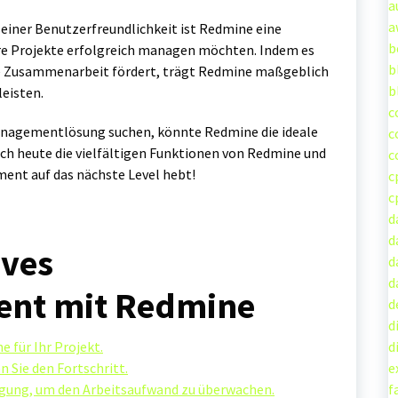
a
a
einer Benutzerfreundlichkeit ist Redmine eine
b
hre Projekte erfolgreich managen möchten. Indem es
b
 die Zusammenarbeit fördert, trägt Redmine maßgeblich
b
leisten.
c
anagementlösung suchen, könnte Redmine die ideale
c
och heute die vielfältigen Funktionen von Redmine und
c
ment auf das nächste Level hebt!
c
c
d
d
ives
d
d
nt mit Redmine
d
d
e für Ihr Projekt.
d
n Sie den Fortschritt.
e
olgung, um den Arbeitsaufwand zu überwachen.
f