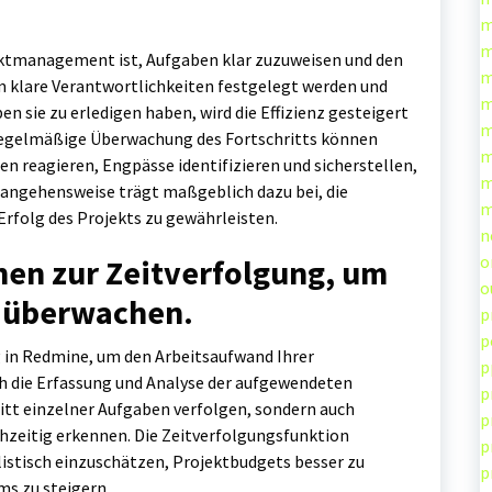
m
m
ktmanagement ist, Aufgaben klar zuzuweisen und den
m
em klare Verantwortlichkeiten festgelegt werden und
m
 sie zu erledigen haben, wird die Effizienz gesteigert
m
 regelmäßige Überwachung des Fortschritts können
m
 reagieren, Engpässe identifizieren und sicherstellen,
m
erangehensweise trägt maßgeblich dazu bei, die
m
Erfolg des Projekts zu gewährleisten.
n
o
nen zur Zeitverfolgung, um
o
 überwachen.
p
p
g in Redmine, um den Arbeitsaufwand Ihrer
p
h die Erfassung und Analyse der aufgewendeten
p
ritt einzelner Aufgaben verfolgen, sondern auch
p
hzeitig erkennen. Die Zeitverfolgungsfunktion
p
listisch einzuschätzen, Projektbudgets besser zu
p
ms zu steigern.