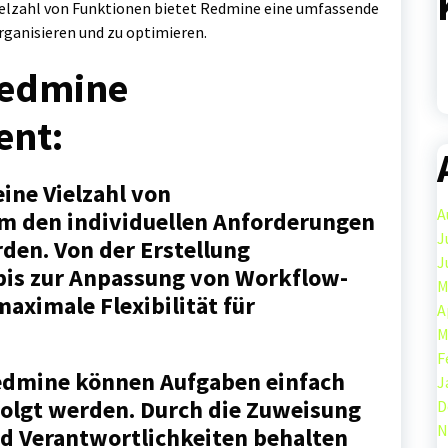
Vielzahl von Funktionen bietet Redmine eine umfassende
rganisieren und zu optimieren.
 Redmine
ent:
ine Vielzahl von
A
m den individuellen Anforderungen
J
rden. Von der Erstellung
J
 bis zur Anpassung von Workflow-
M
aximale Flexibilität für
A
M
F
edmine können Aufgaben einfach
J
folgt werden. Durch die Zuweisung
D
N
nd Verantwortlichkeiten behalten