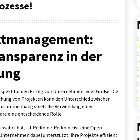
rozesse!
ktmanagement:
E
O
ransparenz in der
E
O
ung
E
B
E
spekt für den Erfolg von Unternehmen jeder Größe. Die
P
chung von Projekten kann den Unterschied zwischen
E
 Zusammenhang spielt die Verwendung einer
P
re eine entscheidende Rolle.
 bewährt hat, ist Redmine. Redmine ist eine Open-
ernehmen dabei unterstützt, ihre Projekte effizient