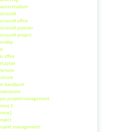
asterstudium
icrosoft
icrosoft office
icrosoft planner
icrosoft project
onday
s
s office
etzplan
nenote
utlook
m handbuch
owerpoint
pm projektmanagement
rince 2
rince2
roject
rojekt management