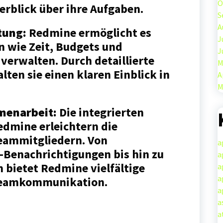
O
erblick über ihre Aufgaben.
S
A
tung:
Redmine ermöglicht es
J
 wie Zeit, Budgets und
J
 verwalten. Durch detaillierte
M
ten sie einen klaren Einblick in
A
M
enarbeit:
Die integrierten
dmine erleichtern die
eammitgliedern. Von
a
-Benachrichtigungen bis hin zu
a
 bietet Redmine vielfältige
a
a
 Teamkommunikation.
a
a
a