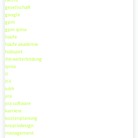
gesellschaft
google
gpm
gpm ipma
haufe
haufe akademie
hubspot
ihk weiterbildung
ipma
it
itil
iubh
jira
jira software
karriere
kostenplanung
kreativdesign
management