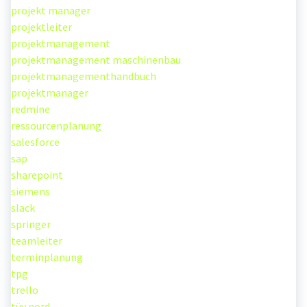
projekt manager
projektleiter
projektmanagement
projektmanagement maschinenbau
projektmanagementhandbuch
projektmanager
redmine
ressourcenplanung
salesforce
sap
sharepoint
siemens
slack
springer
teamleiter
terminplanung
tpg
trello
tüv nord