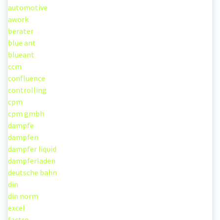
automotive
awork
berater
blue ant
blueant
ccm
confluence
controlling
cpm
cpm gmbh
dampfe
dampfen
dampfer liquid
dampferladen
deutsche bahn
din
din norm
excel
factro