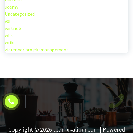
udemy
Uncategorized
vdi
vertrieb
wbs
wrike
zierenner projektmanagement
Copyright © 2026 teamxkalibur.com | Powered