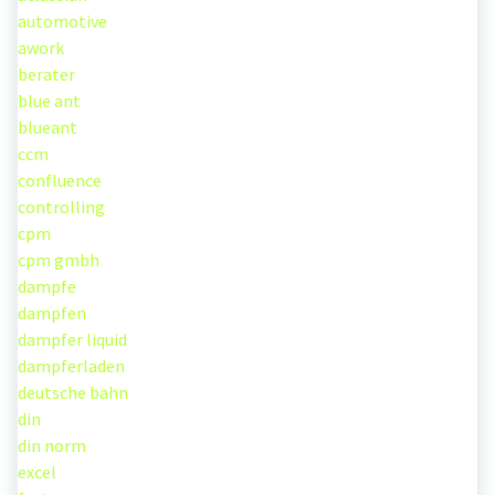
automotive
awork
berater
blue ant
blueant
ccm
confluence
controlling
cpm
cpm gmbh
dampfe
dampfen
dampfer liquid
dampferladen
deutsche bahn
din
din norm
excel