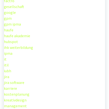
factro
gesellschaft
google
gpm
gpm ipma
haufe
haufe akademie
hubspot
ihk weiterbildung
ipma
it
itil
iubh
jira
jira software
karriere
kostenplanung
kreativdesign
management