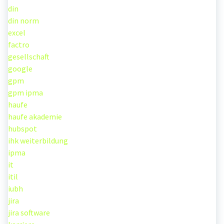
din
din norm
excel
factro
gesellschaft
google
gpm
gpm ipma
haufe
haufe akademie
hubspot
ihk weiterbildung
ipma
it
itil
iubh
jira
jira software