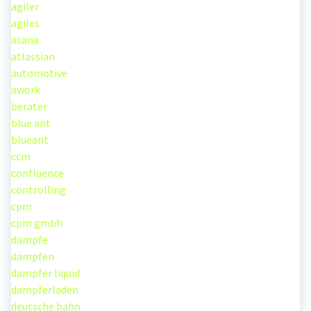
agiler
agiles
asana
atlassian
automotive
awork
berater
blue ant
blueant
ccm
confluence
controlling
cpm
cpm gmbh
dampfe
dampfen
dampfer liquid
dampferladen
deutsche bahn