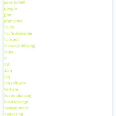
gesellschaft
google
gpm
gpm ipma
haufe
haufe akademie
hubspot
ihk weiterbildung
ipma
it
itil
iubh
jira
jira software
karriere
kostenplanung
kreativdesign
management
marketing