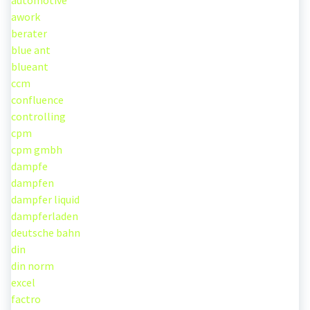
automotive
awork
berater
blue ant
blueant
ccm
confluence
controlling
cpm
cpm gmbh
dampfe
dampfen
dampfer liquid
dampferladen
deutsche bahn
din
din norm
excel
factro