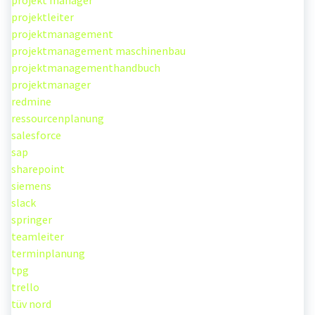
projekt manager
projektleiter
projektmanagement
projektmanagement maschinenbau
projektmanagementhandbuch
projektmanager
redmine
ressourcenplanung
salesforce
sap
sharepoint
siemens
slack
springer
teamleiter
terminplanung
tpg
trello
tüv nord