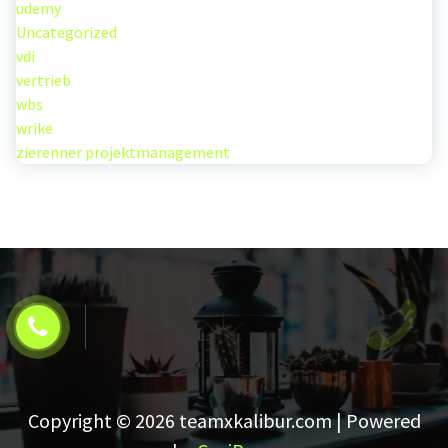
udemy
Uncategorized
vdi
vertrieb
wbs
wrike
zierenner projektmanagement
Copyright © 2026 teamxkalibur.com | Powered