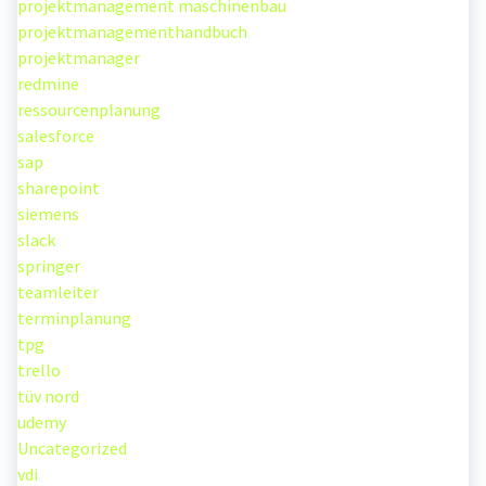
projektmanagement maschinenbau
projektmanagementhandbuch
projektmanager
redmine
ressourcenplanung
salesforce
sap
sharepoint
siemens
slack
springer
teamleiter
terminplanung
tpg
trello
tüv nord
udemy
Uncategorized
vdi