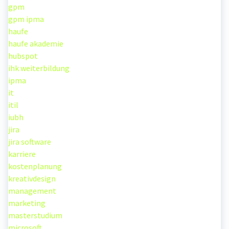
gpm
gpm ipma
haufe
haufe akademie
hubspot
ihk weiterbildung
ipma
it
itil
iubh
jira
jira software
karriere
kostenplanung
kreativdesign
management
marketing
masterstudium
microsoft