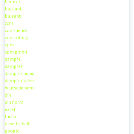
berater
blue ant
blueant
ccm
confluence
controlling
cpm
cpm gmbh
dampfe
dampfen
dampfer liquid
dampferladen
deutsche bahn
din
din norm
excel
factro
gesellschaft
google