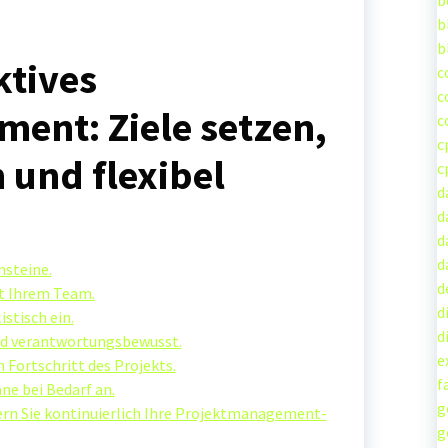
b
b
b
ktives
c
c
ent: Ziele setzen,
c
c
und flexibel
c
d
d
d
d
nsteine.
d
t Ihrem Team.
d
stisch ein.
d
und verantwortungsbewusst.
e
 Fortschritt des Projekts.
f
äne bei Bedarf an.
g
ern Sie kontinuierlich Ihre Projektmanagement-
g