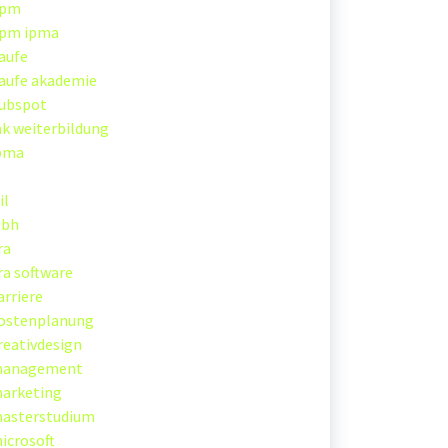
pm
pm ipma
aufe
aufe akademie
ubspot
hk weiterbildung
pma
il
ubh
ra
ira software
arriere
ostenplanung
reativdesign
anagement
arketing
asterstudium
icrosoft