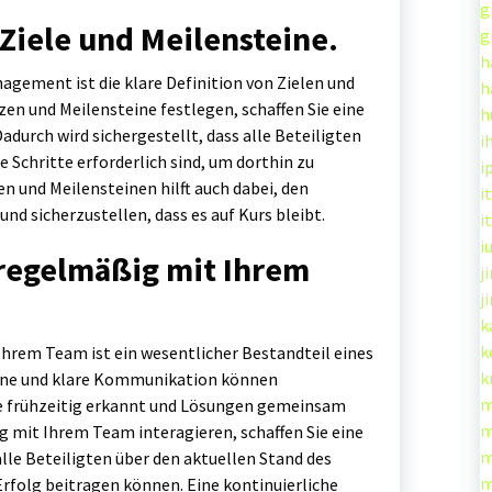
g
 Ziele und Meilensteine.
g
h
agement ist die klare Definition von Zielen und
h
zen und Meilensteine festlegen, schaffen Sie eine
h
adurch wird sichergestellt, dass alle Beteiligten
i
 Schritte erforderlich sind, um dorthin zu
i
en und Meilensteinen hilft auch dabei, den
it
nd sicherzustellen, dass es auf Kurs bleibt.
it
i
regelmäßig mit Ihrem
ji
j
k
k
rem Team ist ein wesentlicher Bestandteil eines
k
ene und klare Kommunikation können
m
e frühzeitig erkannt und Lösungen gemeinsam
m
g mit Ihrem Team interagieren, schaffen Sie eine
m
lle Beteiligten über den aktuellen Stand des
m
Erfolg beitragen können. Eine kontinuierliche