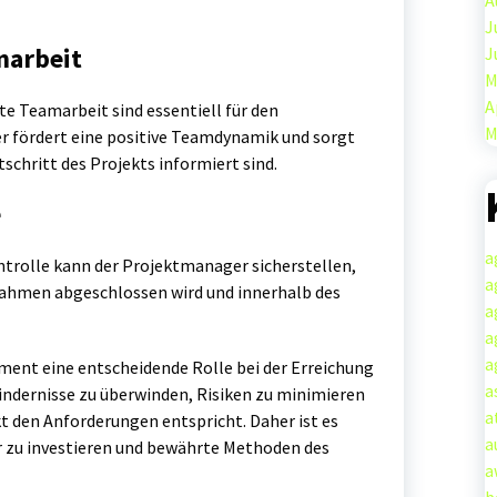
A
J
arbeit
J
M
A
e Teamarbeit sind essentiell für den
M
r fördert eine positive Teamdynamik und sorgt
tschritt des Projekts informiert sind.
e
a
ntrolle kann der Projektmanager sicherstellen,
a
rahmen abgeschlossen wird und innerhalb des
a
a
a
ent eine entscheidende Rolle bei der Erreichung
a
, Hindernisse zu überwinden, Risiken zu minimieren
a
t den Anforderungen entspricht. Daher ist es
a
er zu investieren und bewährte Methoden des
a