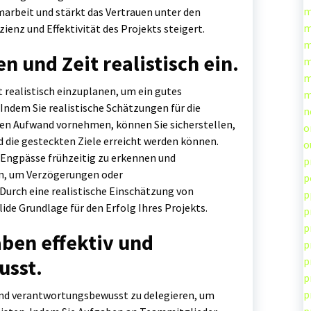
m
rbeit und stärkt das Vertrauen unter den
m
ienz und Effektivität des Projekts steigert.
m
n und Zeit realistisch ein.
m
m
t realistisch einzuplanen, um ein gutes
m
ndem Sie realistische Schätzungen für die
n
hen Aufwand vornehmen, können Sie sicherstellen,
o
nd die gesteckten Ziele erreicht werden können.
o
 Engpässe frühzeitig zu erkennen und
p
n, um Verzögerungen oder
p
urch eine realistische Einschätzung von
p
lide Grundlage für den Erfolg Ihres Projekts.
p
p
aben effektiv und
p
p
sst.
p
p
 und verantwortungsbewusst zu delegieren, um