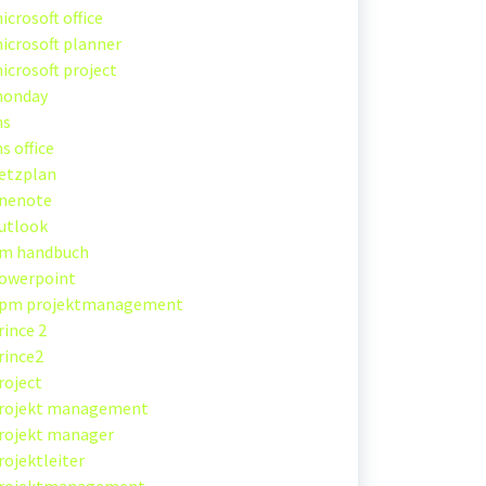
icrosoft office
icrosoft planner
icrosoft project
onday
s
s office
etzplan
nenote
utlook
m handbuch
owerpoint
pm projektmanagement
rince 2
rince2
roject
rojekt management
rojekt manager
rojektleiter