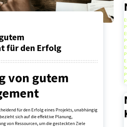
E
P
E
 gutem
P
 für den Erfolg
E
P
E
S
g von gutem
P
P
gement
eidend für den Erfolg eines Projekts, unabhängig
ezieht sich auf die effektive Planung,
ng von Ressourcen, um die gesteckten Ziele