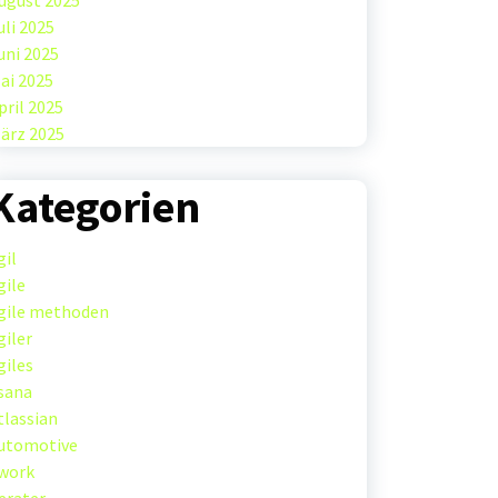
ugust 2025
uli 2025
uni 2025
ai 2025
pril 2025
ärz 2025
Kategorien
gil
gile
gile methoden
giler
giles
sana
tlassian
utomotive
work