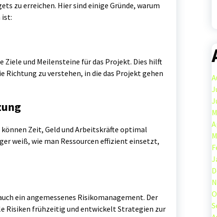
ts zu erreichen. Hier sind einige Gründe, warum
ist:
 Ziele und Meilensteine für das Projekt. Dies hilft
 Richtung zu verstehen, in die das Projekt gehen
A
J
J
zung
M
A
 können Zeit, Geld und Arbeitskräfte optimal
M
er weiß, wie man Ressourcen effizient einsetzt,
F
J
D
N
O
auch ein angemessenes Risikomanagement. Der
S
e Risiken frühzeitig und entwickelt Strategien zur