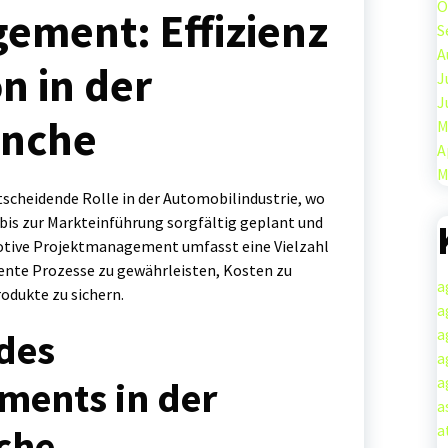
O
ement: Effizienz
S
A
n in der
J
J
anche
M
A
M
scheidende Rolle in der Automobilindustrie, wo
is zur Markteinführung sorgfältig geplant und
otive Projektmanagement umfasst eine Vielzahl
ziente Prozesse zu gewährleisten, Kosten zu
a
rodukte zu sichern.
a
a
des
a
a
ments in der
a
a
che