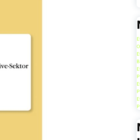
E
O
E
B
E
P
E
P
E
P