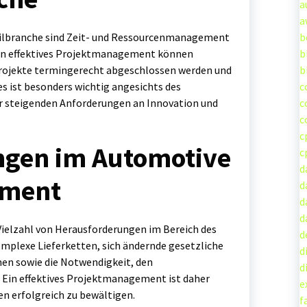
a
a
ilbranche sind Zeit- und Ressourcenmanagement
b
ein effektives Projektmanagement können
b
Projekte termingerecht abgeschlossen werden und
b
es ist besonders wichtig angesichts des
c
 steigenden Anforderungen an Innovation und
c
c
c
ngen im Automotive
c
d
ement
d
d
d
Vielzahl von Herausforderungen im Bereich des
d
plexe Lieferketten, sich ändernde gesetzliche
d
nen sowie die Notwendigkeit, den
d
Ein effektives Projektmanagement ist daher
e
en erfolgreich zu bewältigen.
f