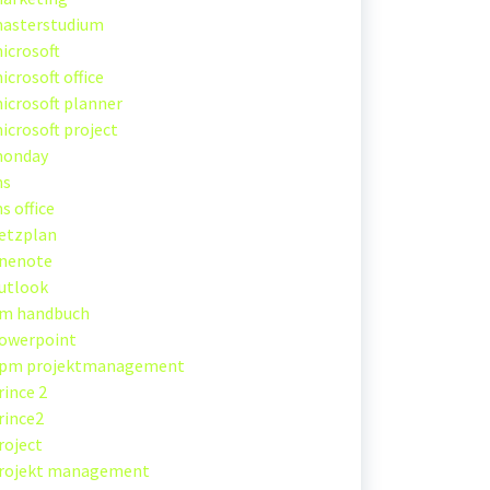
asterstudium
icrosoft
icrosoft office
icrosoft planner
icrosoft project
onday
s
s office
etzplan
nenote
utlook
m handbuch
owerpoint
pm projektmanagement
rince 2
rince2
roject
rojekt management