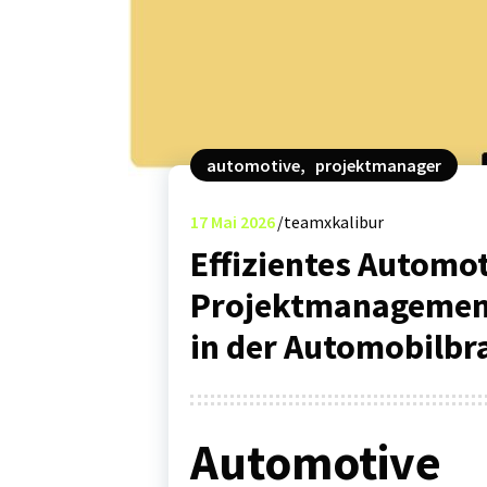
automotive
,
projektmanager
17
Mai 2026
teamxkalibur
Effizientes Automo
Projektmanagement
in der Automobilbr
Automotive