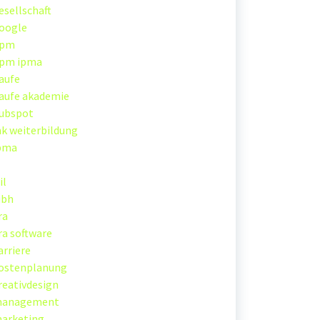
esellschaft
oogle
pm
pm ipma
aufe
aufe akademie
ubspot
hk weiterbildung
pma
il
ubh
ra
ira software
arriere
ostenplanung
reativdesign
anagement
arketing