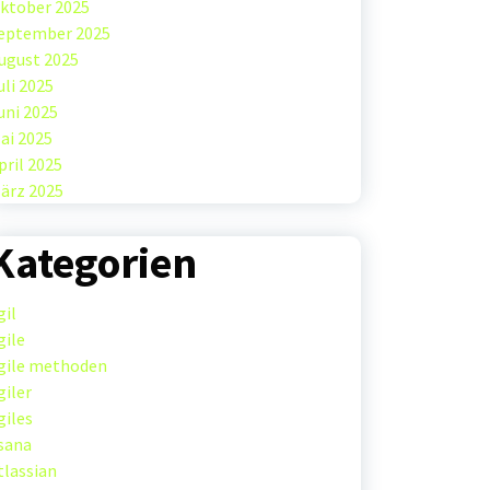
ktober 2025
eptember 2025
ugust 2025
uli 2025
uni 2025
ai 2025
pril 2025
ärz 2025
Kategorien
gil
gile
gile methoden
giler
giles
sana
tlassian