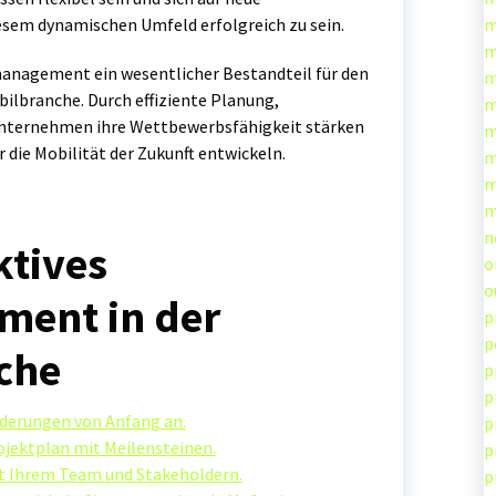
esem dynamischen Umfeld erfolgreich zu sein.
m
m
anagement ein wesentlicher Bestandteil für den
m
lbranche. Durch effiziente Planung,
m
nternehmen ihre Wettbewerbsfähigkeit stärken
m
 die Mobilität der Zukunft entwickeln.
m
m
m
n
ktives
o
o
ment in der
p
p
che
p
p
orderungen von Anfang an.
p
rojektplan mit Meilensteinen.
p
 Ihrem Team und Stakeholdern.
p