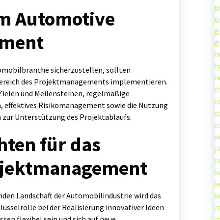
g
im Automotive
g
g
ement
g
h
h
omobilbranche sicherzustellen, sollten
h
ereich des Projektmanagements implementieren.
i
 Zielen und Meilensteinen, regelmäßige
i
, effektives Risikomanagement sowie die Nutzung
it
 zur Unterstützung des Projektablaufs.
it
i
hten für das
ji
j
ojektmanagement
k
k
nden Landschaft der Automobilindustrie wird das
k
sselrolle bei der Realisierung innovativer Ideen
m
en flexibel sein und sich auf neue
m