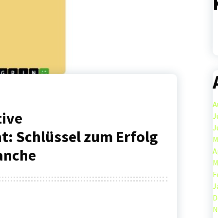
A
tive
J
J
: Schlüssel zum Erfolg
M
anche
A
M
F
J
D
N