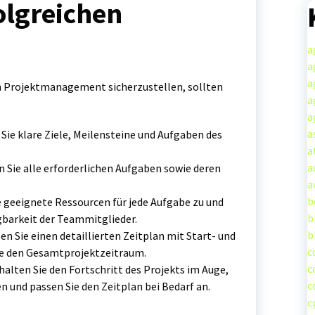
folgreichen
a
a
a
 Projektmanagement sicherzustellen, sollten
a
a
a
Sie klare Ziele, Meilensteine und Aufgaben des
a
a
 Sie alle erforderlichen Aufgaben sowie deren
a
b
 geeignete Ressourcen für jede Aufgabe zu und
b
ügbarkeit der Teammitglieder.
b
en Sie einen detaillierten Zeitplan mit Start- und
c
ie den Gesamtprojektzeitraum.
c
alten Sie den Fortschritt des Projekts im Auge,
c
 und passen Sie den Zeitplan bei Bedarf an.
c