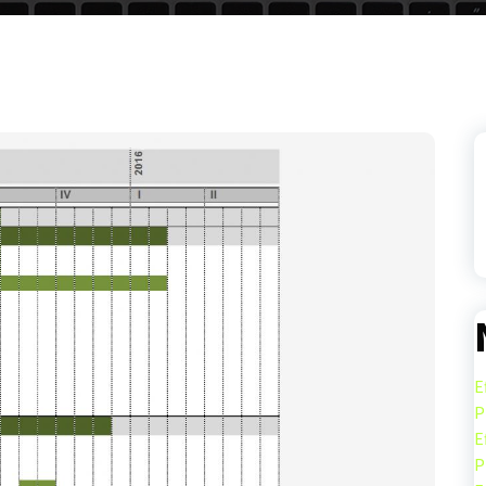
E
P
E
P