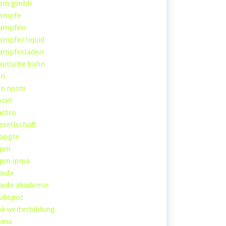
pm gmbh
ampfe
ampfen
ampfer liquid
ampferladen
eutsche bahn
in
in norm
xcel
actro
esellschaft
oogle
pm
pm ipma
aufe
aufe akademie
ubspot
hk weiterbildung
pma