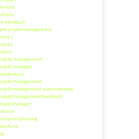
nenote
utlook
m handbuch
pm projektmanagement
rince 2
rince2
roject
rojekt management
rojekt manager
rojektleiter
rojektmanagement
rojektmanagement maschinenbau
rojektmanagementhandbuch
rojektmanager
edmine
essourcenplanung
alesforce
ap