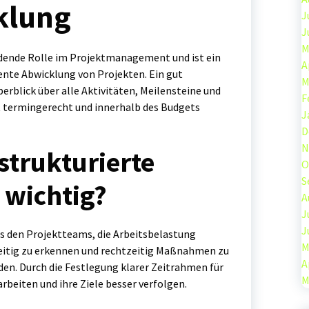
klung
J
J
M
idende Rolle im Projektmanagement und ist ein
A
iente Abwicklung von Projekten. Ein gut
M
berblick über alle Aktivitäten, Meilensteine und
F
t termingerecht und innerhalb des Budgets
J
D
N
strukturierte
O
S
wichtig?
A
J
J
s den Projektteams, die Arbeitsbelastung
M
hzeitig zu erkennen und rechtzeitig Maßnahmen zu
A
en. Durch die Festlegung klarer Zeitrahmen für
M
rbeiten und ihre Ziele besser verfolgen.