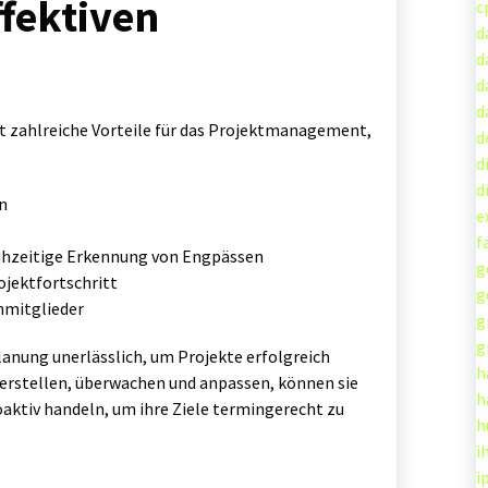
ffektiven
c
d
d
d
d
t zahlreiche Vorteile für das Projektmanagement,
d
d
d
n
e
f
rühzeitige Erkennung von Engpässen
g
ojektfortschritt
g
mmitglieder
g
g
lanung unerlässlich, um Projekte erfolgreich
h
erstellen, überwachen und anpassen, können sie
h
aktiv handeln, um ihre Ziele termingerecht zu
h
i
i