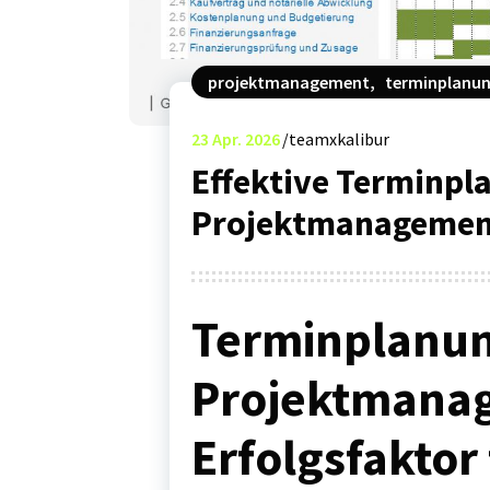
projektmanagement
,
terminplanu
23
Apr. 2026
teamxkalibur
Effektive Terminpl
Projektmanagement
Terminplanun
Projektmana
Erfolgsfaktor 