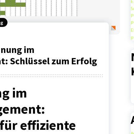
E
S
P
ng
P
E
p
anung im
: Schlüssel zum Erfolg
g im
gement:
für effiziente
A