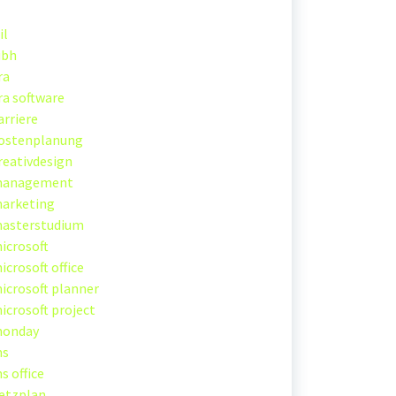
il
ubh
ra
ira software
arriere
ostenplanung
reativdesign
anagement
arketing
asterstudium
icrosoft
icrosoft office
icrosoft planner
icrosoft project
onday
s
s office
etzplan